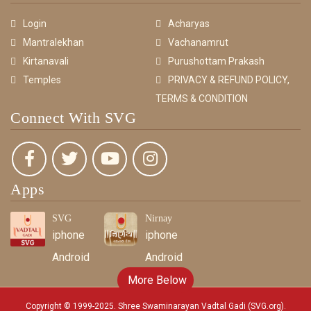
Login
Acharyas
Mantralekhan
Vachanamrut
Kirtanavali
Purushottam Prakash
Temples
PRIVACY & REFUND POLICY,
TERMS & CONDITION
Connect With SVG
Apps
SVG
Nirnay
iphone
iphone
Android
Android
More Below
Copyright © 1999-2025. Shree Swaminarayan Vadtal Gadi (SVG.org)
.