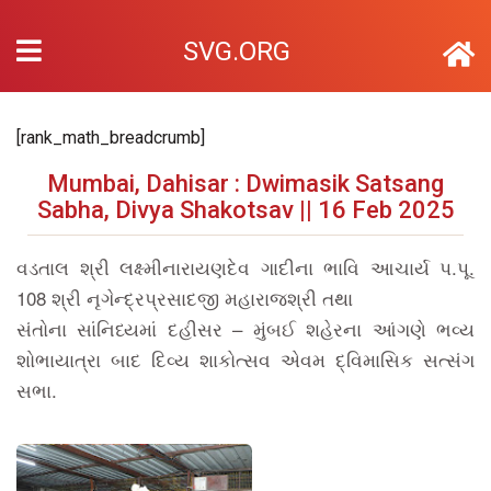
SVG.ORG
[rank_math_breadcrumb]
Mumbai, Dahisar : Dwimasik Satsang
Sabha, Divya Shakotsav || 16 Feb 2025
વડતાલ શ્રી લક્ષ્મીનારાયણદેવ ગાદીના ભાવિ આચાર્ય પ.પૂ.
108 શ્રી નૃગેન્દ્રપ્રસાદજી મહારાજશ્રી તથા
સંતોના સાંનિધ્યમાં દહીસર – મુંબઈ શહેરના આંગણે ભવ્ય
શોભાયાત્રા બાદ દિવ્ય શાકોત્સવ એવમ દ્વિમાસિક સત્સંગ
સભા.