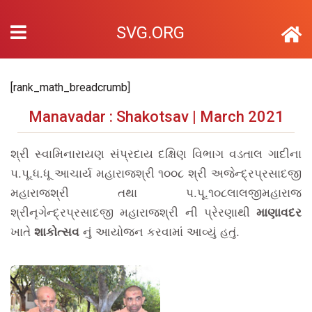
SVG.ORG
[rank_math_breadcrumb]
Manavadar : Shakotsav | March 2021
શ્રી સ્વામિનારાયણ સંપ્રદાય દક્ષિણ વિભાગ વડતાલ ગાદીના
પ.પૂ.ધ.ધૂ આચાર્ય મહારાજશ્રી ૧૦૦૮ શ્રી અજેન્દ્રપ્રસાદજી
મહારાજશ્રી તથા પ.પૂ.૧૦૮લાલજીમહારાજ
શ્રીનૃગેન્દ્રપ્રસાદજી મહારાજશ્રી ની પ્રેરણાથી
માણાવદર
ખાતે
નું આયોજન કરવામાં આવ્યું હતું.
શાકોત્સવ