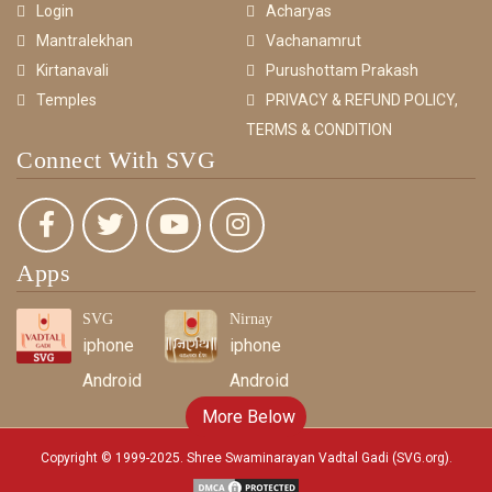
Login
Acharyas
Mantralekhan
Vachanamrut
Kirtanavali
Purushottam Prakash
Temples
PRIVACY & REFUND POLICY,
TERMS & CONDITION
Connect With SVG
Apps
SVG
Nirnay
iphone
iphone
Android
Android
More Below
Copyright © 1999-2025. Shree Swaminarayan Vadtal Gadi (SVG.org)
.