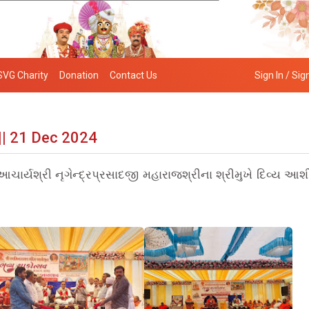
SVG Charity
Donation
Contact Us
Sign In / Sig
|| 21 Dec 2024
ચાર્યશ્રી નૃગેન્દ્રપ્રસાદજી મહારાજશ્રીના શ્રીમુખે દિવ્ય આશી