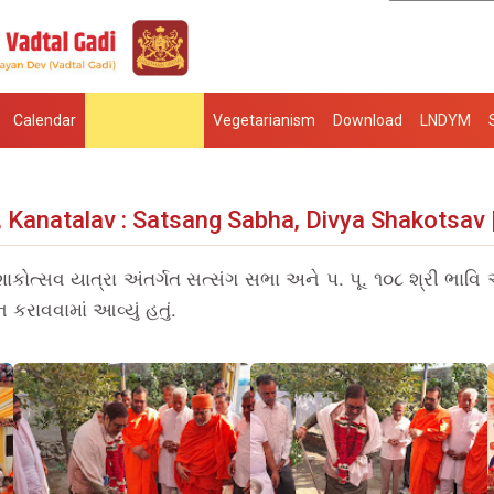
Calendar
Mantralekhan
Vegetarianism
Download
LNDYM
, Kanatalav : Satsang Sabha, Divya Shakotsav 
ોત્સવ યાત્રા અંતર્ગત સત્સંગ સભા અને પ. પૂ. ૧૦૮ શ્રી ભાવિ આ
કરાવવામાં આવ્યું હતું.