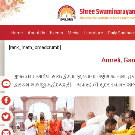
Home
About Us
Events
Media
Literature
Daily Darshan
[rank_math_breadcrumb]
Amreli, Ga
ગુજરાતમાં આવેલ સાવરકુંડલા જીલ્લાના ગણેશગઢ ગામ મુકામે 
દ્વારકેશ લાલજી મહોદયશ્રી – ચંપારણની સુંદર સ્વાગત શોભા