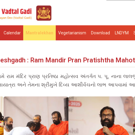
Calendar
Mantralekhan
Vegetarianism
Download
LNDYM
neshgadh : Ram Mandir Pran Pratishtha Mahot
રામ મંદિર પ્રાણ પ્રતિષ્ઠા મહોત્સવ અંતર્ગત પ. પૂ. નાના લાલજી
યાત્રા અને તેમના શ્રીમુખે દિવ્ય આશીર્વચનો લાભ આપવામાં આવ્યો 