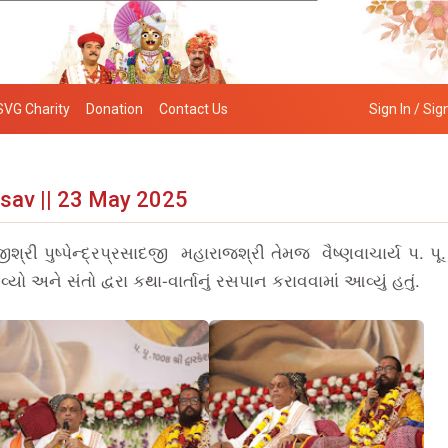
SVG Charity
Donation
Contact Us
Sign In / Sig
sav || 23 May 2025
શ્રી પુષ્પેન્દ્રપ્રસાદજી મહારાજશ્રી તેમજ વૈષ્ણવાચાર્ય પ. પૂ
અને સંતો દ્વરા કથા-વાર્તાનું રસપાન કરાવવામાં આવ્યું હતું.