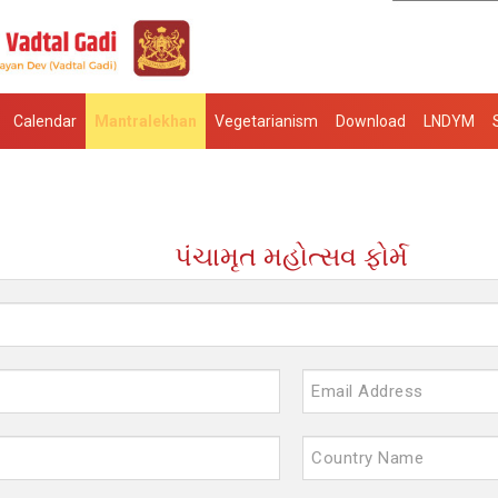
Calendar
Mantralekhan
Vegetarianism
Download
LNDYM
પંચામૃત મહોત્સવ ફોર્મ