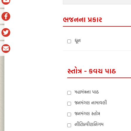
ભજનના પ્રકાર
ધૂન
સ્તોત્ર - કવચ પાઠ
મહામંત્રના પાઠ
જનમંગલ નામાવલી
જનમંગલ સ્તોત્ર
નીતિપ્રવીણનિગમ