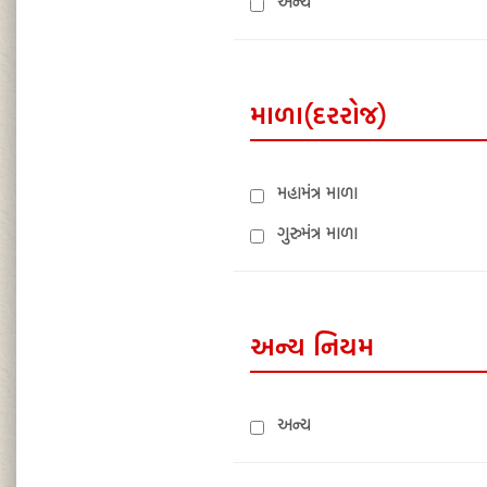
અન્ય
માળા(દરરોજ)
મહામંત્ર માળા
ગુરુમંત્ર માળા
અન્ય નિયમ
અન્ય