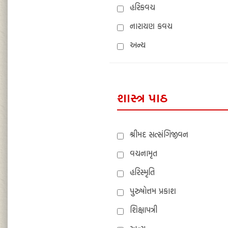
હરિકવચ
નારાયણ કવચ
અન્ય
શાસ્ત્ર પાઠ
શ્રીમદ સત્સંગિજીવન
વચનામૃત
હરિસ્મૃતિ
પુરુષોત્તમ પ્રકાશ
શિક્ષાપત્રી