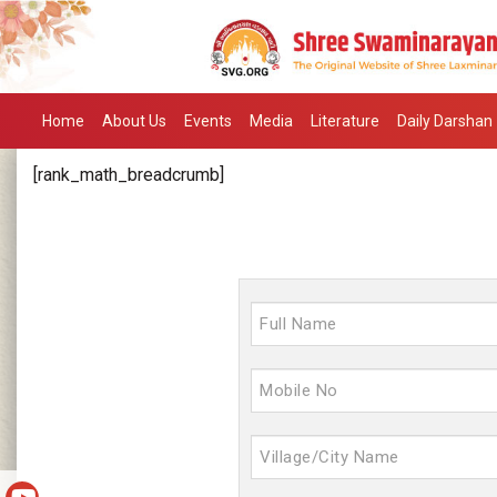
Home
About Us
Events
Media
Literature
Daily Darshan
[rank_math_breadcrumb]