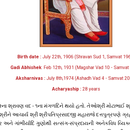
Birth date :
July 22th, 1906 (Shravan Sud 1, Samvat 19
Gadi Abhishek
: Feb 12th, 1931 (Magshar Vad 10 - Samvat
Aksharnivas :
July 8th,1974 (Ashadh Vad 4 - Samvat 20
Acharyaship :
28 years
 શ્રાવણ વદ - ૧ના મંગળદિને થયો હતો. તેઓશ્રી મોટાભાઈ શ્રી
 તેઓશ્રીને આચાર્ય શ્રી શ્રીપતિપ્રસાદજી મહારાજે દત્તપુત્રપણ
ીર અને ગાંભીર્યાદિ ગુણોથી સત્સંગ-સંપ્રદાયની અનેકવિધ વ્યિ