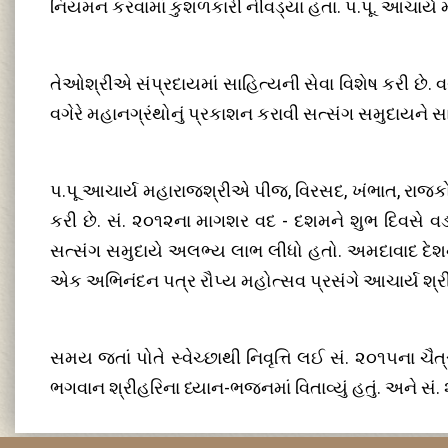
નિયમન કરવામાં કુશળકારી નીવડ્યા હતા. પ.પૂ. આચાર્ય 
તેઓશ્રીએ સંપ્રદાયમાં સાહિત્યની સેવા વિશેષ કરી છે. વચ
વગેરે મહાનગ્રંથોનું પ્રકાશન કરાવી સત્સંગ સમુદાયને 
પ.પૂ આચાર્ય મહારાજશ્રીએ પીજ, વિરસદ, ખંભાત, રાજકોટ, દ્
કરી છે. સં. ૨૦૧૨ના માગશર વદ - દશમને શુભ દિવસે વડ
સત્સંગ સમુદાયે અલભ્ય લાભ લીધો હતો. અમદાવાદ દેશની ગ
એક અભિનંદન પત્ર રૌપ્ય મહોત્સવ પ્રસંગે આચાર્ય શ્
સમય જતાં પોતે સ્વેચ્છાથી નિવૃત્તિ લઈ સં. ૨૦૧૫ના ચૈ
ભગવાન શ્રીહરિના ધ્યાન-ભજનમાં વિતાવ્યું હતું. અને સ