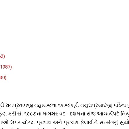
62)
 1987)
30)
 રામપ્રતાપજી મહારાજના વંશજ શ્રી મથુરાપ્રસાદજી પાંડેના પ
ે ગ્રહણ કરી સં. ૧૯૮૭ના માગશર વદ - દશમના રોજ આચાર્યપદે નિય
ક્તઓ ઉપર યોગ્ય પ્રભાવ અને પ્રકાશ ફેલાવીને સત્સંગનું સુય