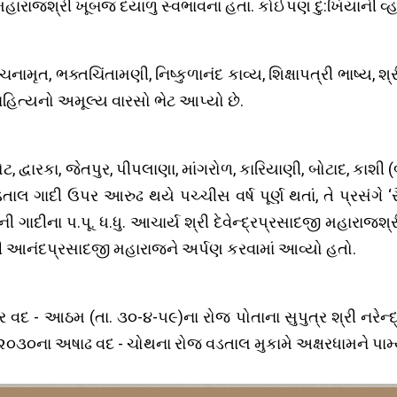
મહારાજશ્રી ખૂબજ દયાળુ સ્વભાવના હતા. કોઈપણ દુ:ખિયાની વ્હા
નામૃત, ભક્તચિંતામણી, નિષ્કુળાનંદ કાવ્ય, શિક્ષાપત્રી ભાષ્ય, શ
સાહિત્યનો અમૂલ્ય વારસો ભેટ આપ્યો છે.
વારકા, જેતપુર, પીપલાણા, માંગરોળ, કારિયાણી, બોટાદ, કાશી (બના
તાલ ગાદી ઉપર આરુઢ થયે પચ્ચીસ વર્ષ પૂર્ણ થતાં, તે પ્રસંગ
ાદીના પ.પૂ. ધ.ધુ. આચાર્ય શ્રી દેવેન્દ્રપ્રસાદજી મહારાજશ્ર
રી આનંદપ્રસાદજી મહારાજને અર્પણ કરવામાં આવ્યો હતો.
ત્ર વદ - આઠમ (તા. ૩૦-૪-૫૯)ના રોજ પોતાના સુપુત્ર શ્રી નરે
ં. ૨૦૩૦ના અષાઢ વદ - ચોથના રોજ વડતાલ મુકામે અક્ષરધામને પામ્