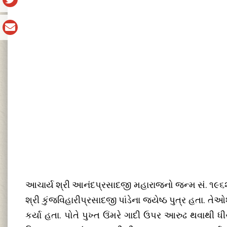
આચાર્ય શ્રી આનંદપ્રસાદજી મહારાજનો જન્મ સં. ૧૯૬૨ના
શ્રી કુંજવિહારીપ્રસાદજી પાંડેના જ્યેષ્ઠ પુત્ર હતા.
કર્યા હતા. પોતે પુખ્ત ઉંમરે ગાદી ઉપર આરુઢ થવાથી ધ