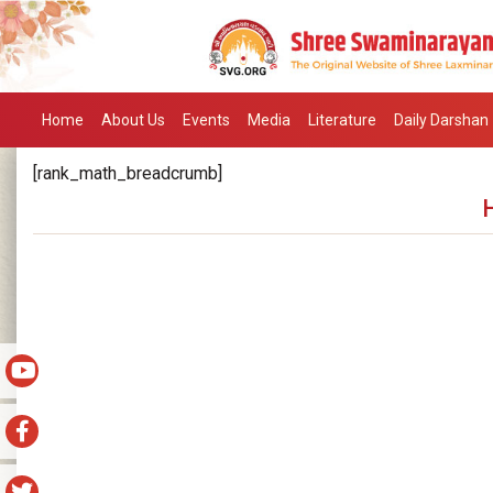
Home
About Us
Events
Media
Literature
Daily Darshan
[rank_math_breadcrumb]