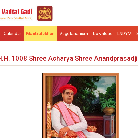
Calendar
Mantralekhan
Vegetarianism
Download
LNDYM
H.H. 1008 Shree Acharya Shree Anandprasadj