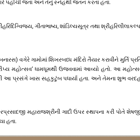
રે પહોંચી જતા અને તેનું સ્નેહથી જતન કરતા હતા.
્રીહરિદિગ્વિજય, ગીતાભાષ્ય, શાંડિલ્યસૂત્ર તથા શ્રીહરિલીલાકલ્
રસ) વગેરે ગામોમાં શિખરબધ્ધ મંદિરો તૈયાર કરાવીને મુર્તિ પ્રતિ
ે ‘રૌપ્ય મહોત્સવ’ ધામધૂમથી ઉજવવામાં આવ્યો હતો. આ મહોત્સ
ી આ પ્રસંગે ખાસ સહકુટુંબ પધાર્યા હતા. અને તેમના શુભ વરદહ
ન્દ્રપ્રસાદજી મહારાજશ્રીની ગાદી ઉપર સ્થાપના કરી પોતે શેષ
યા હતા.