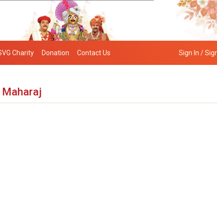
SVG Charity
Donation
Contact Us
Sign In / Sig
i Maharaj